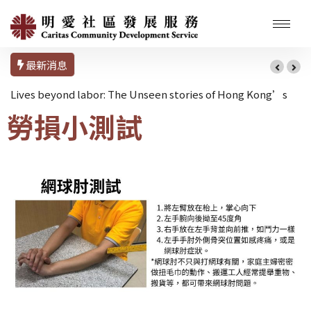
最新消息
Lives beyond labor: The Unseen stories of Hong Kong’s
勞損小測試
Domestic Workers