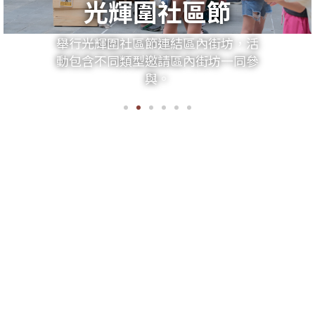
相「輔」相「承」
友師計劃
由大專/大學導師為居住於葵涌區劏房
的學生
提供功課輔導