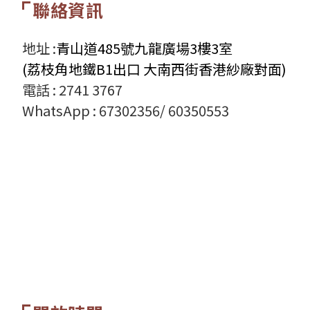
聯絡資訊
地址 :
青山道485號九龍廣場3樓3室
(荔枝角地鐵B1出口 大南西街香港紗廠對面)
電話 :
2741 3767
WhatsApp :
67302356/ 60350553