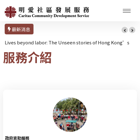
最新消息
Lives beyond labor: The Unseen stories of Hong Kong’s
服務介紹
Domestic Workers
政府資助服務