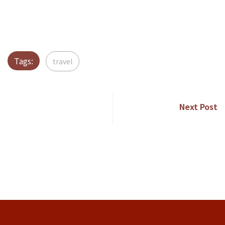
🌺IG｜@caritas_ycs​
🌏YouTube｜明愛青少年及社區服務
Tags:
travel
Next Post
明愛長洲西灣社區...