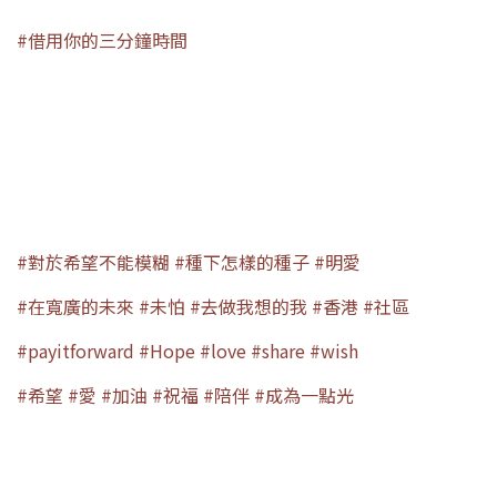
#借用你的三分鐘時間
​🕒​
一起聽聽這些希望的小種子🌱，​
在風雨🌧飄搖的日子中傳播著，​
讓我們互相扶持，心存盼望🎈。​
#對於希望不能模糊
​
#種下怎樣的種子
​
#明愛​
#在寬廣的未來
​
#未怕
​
#去做我想的我
​
#香港
​
#社區
​ ​
#payitforward
​
#Hope
​
#love
​
#share
​
#wish​
#希望
​
#愛
​
#加油
​
#祝福
​
#陪伴
​
#成為一點光​
– – – – – – – – – – – – – – – – – – – – – – – – – – – – -​
🌟Facebook｜@明愛青少年及社區服務​