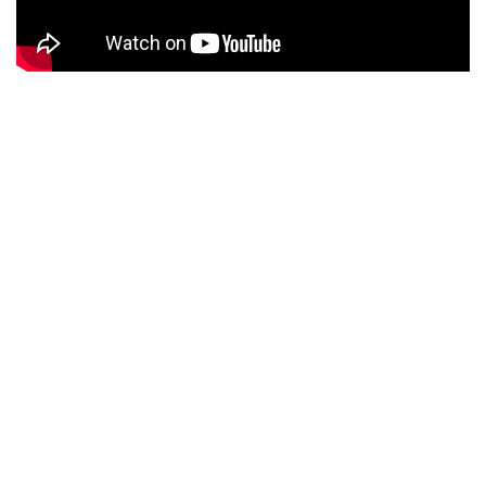
2020年尾，團隊帶著這個問題，​
走入十六個不同的服務單位親身訪問我們的服務使用者🎈。​
或許，隔了個海也隔了些隧道🌊，​
但，距離原來沒我們想像中那般遠，​
團隊走到每一區，也被分享者的信念與希望充滿了電⚡️。​
「一點光的力量，不在乎大小，​
能在黑暗中為他人照亮，帶著希望🌟。」​