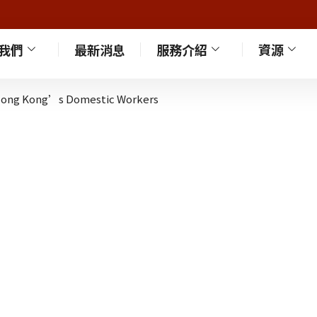
我們
最新消息
服務介紹
資源
f Hong Kong’s Domestic Workers
現時服務類別 社區營造 以多元方式推廣村落歷史生活文 […]
、新圍、小坑村、小坑新村、黑排仔、永寧村、永寧圍、祟謙堂 [