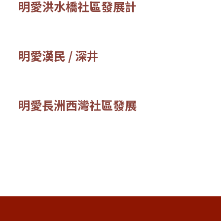
明愛洪水橋社區發展計
服務範圍 洪水橋丹桂村、和平新村、鍾屋村寮屋及村屋 服務
明愛漢民 / 深井
服務範圍 荃灣(漢民村、漢民上村、西約、南海背村) 深井
明愛長洲西灣社區發展
服務範圍 西灣美經援村 應善良美經援村 自助美經援村 圓桌